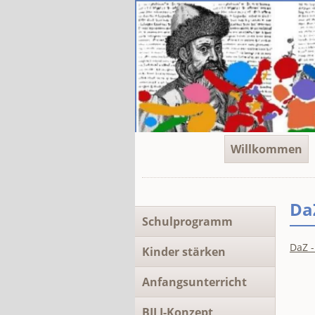
Navigation
Willkommen
überspringen
Da
Navigation
Schulprogramm
überspringen
DaZ 
Kinder stärken
Anfangsunterricht
BILI-Konzept